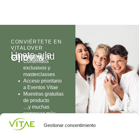
CONVIÉRTETE EN
VITALOVER
Únete a la
comunidad
Olio
Vita
Contenidos
exclusivos y
masterclasses
Acceso prioritario
a Eventos Vitae
Muestras gratuitas
de producto
…y muchas
sorpresas más
UNIRME
Gestionar consentimiento