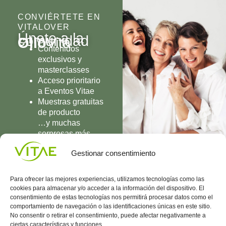
CONVIÉRTETE EN
VITALOVER
Únete a la
comunidad
Olio
Vita
Contenidos
exclusivos y
masterclasses
Acceso prioritario
a Eventos Vitae
Muestras gratuitas
de producto
…y muchas
sorpresas más
UNIRME
Gestionar consentimiento
Para ofrecer las mejores experiencias, utilizamos tecnologías como las
cookies para almacenar y/o acceder a la información del dispositivo. El
consentimiento de estas tecnologías nos permitirá procesar datos como el
comportamiento de navegación o las identificaciones únicas en este sitio.
Conocenos
Política
(+34)
No consentir o retirar el consentimiento, puede afectar negativamente a
Vitae
de
935
ciertas características y funciones.