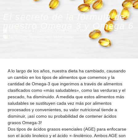
El secreto de la fórmula de
nuestro Omega 3 y Omega 6
septiembre 17, 2020
Vitae Health Innovation
Nutrición
,
Tendencias
,
Vida sana
A lo largo de los años, nuestra dieta ha cambiado, causando
un cambio en los tipos de alimentos que comemos y la
cantidad de Omega-3 que ingerimos a través de alimentos
clasificados como «más saludables», como las verduras y el
pescado, ha disminuido. A medida que estos alimentos más
saludables se sustituyen cada vez más por alimentos
procesados y convenientes, su valor nutricional tiende a
disminuir, ¡así como su probabilidad de contener ácidos
grasos Omega-3!
Dos tipos de ácidos grasos esenciales (AGE) para enfocarse
son el ácido linoleico y el ácido ∝-linolénico. Ambos AGE son