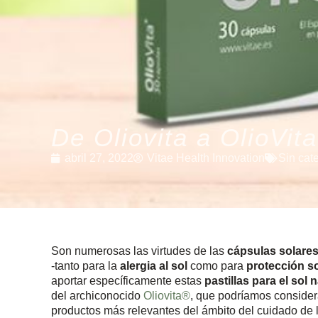
De Oliovita a OlioVita
abril 27, 2022
Vitae Health Innovation
Sin cat
Son numerosas las virtudes de las
cápsulas solare
-tanto para la
alergia al sol
como para
protección so
aportar específicamente estas
pastillas para el sol 
del archiconocido
Oliovita®
, que podríamos consider
productos más relevantes del ámbito del cuidado de 