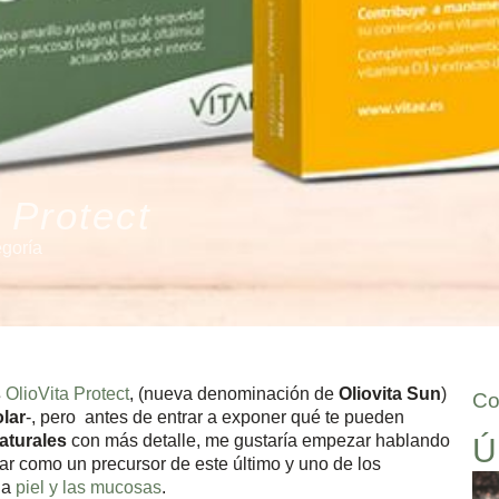
 Protect
egoría
s
OlioVita Protect
, (nueva denominación de
Oliovita Sun
)
Co
lar
-, pero antes de entrar a exponer qué te pueden
naturales
con más detalle, me gustaría empezar hablando
Ú
ar como un precursor de este último y uno de los
la
piel y las mucosas
.