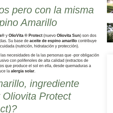
tos pero con la misma
pino Amarillo
ta®
y
OlioVita ® Protect
(nuevo
Oliovita Sun
) son dos
adas. Su base de
aceite de espino amarillo
contribuye
 cuidada (nutrición, hidratación y protección).
 las necesidades de la las personas que -por obligación
lusivo con polifenoles de alta calidad (extractos de
ños que produce el sol en ella, desde quemaduras a
uce la
alergia solar
.
rillo, ingrediente
 Oliovita Protect
ct)?