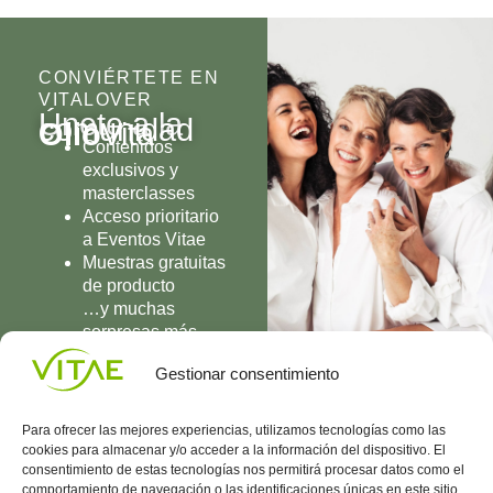
CONVIÉRTETE EN
VITALOVER
Únete a la
comunidad
Olio
Vita
Contenidos
exclusivos y
masterclasses
Acceso prioritario
a Eventos Vitae
Muestras gratuitas
de producto
…y muchas
sorpresas más
UNIRME
Gestionar consentimiento
Para ofrecer las mejores experiencias, utilizamos tecnologías como las
cookies para almacenar y/o acceder a la información del dispositivo. El
consentimiento de estas tecnologías nos permitirá procesar datos como el
comportamiento de navegación o las identificaciones únicas en este sitio.