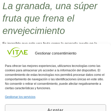
La granada, una súper
fruta que frena el
envejecimiento
Es increíble que solo una fruta como la granada ayude en la
prevención y tratamiento de tantas enfermedades, además de
Gestionar consentimiento
mantener la juventud por más tiempo. Comer o tomar el zumo de
granada le ayudará a frenar el envejecimiento, prevenir
enfermedades del corazón, controlar la hipertensión, fortalecer los
Para ofrecer las mejores experiencias, utilizamos tecnologías como las
huesos y músculos, reducir su estrés, combatir […]
cookies para almacenar y/o acceder a la información del dispositivo. El
consentimiento de estas tecnologías nos permitirá procesar datos como el
comportamiento de navegación o las identificaciones únicas en este sitio.
Conocenos
Política
(+34)
No consentir o retirar el consentimiento, puede afectar negativamente a
Vitae
de
935
ciertas características y funciones.
internaciona
Privacidad
908
l
Política
700
Gestionar los servicios
Contacto
de
contacta@vitae.es
Área
Cookies
Aceptar
profesional