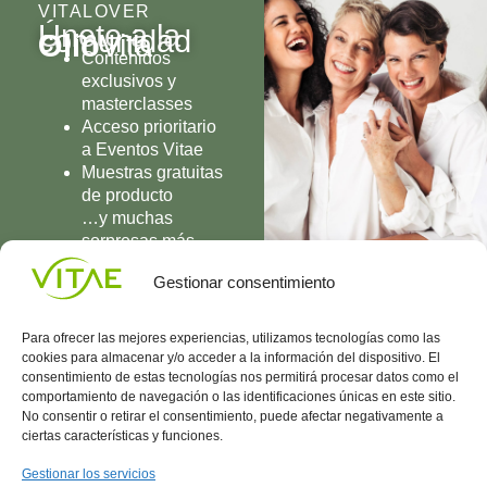
VITALOVER
Únete a la
comunidad
Olio
Vita
Contenidos
exclusivos y
masterclasses
Acceso prioritario
a Eventos Vitae
Muestras gratuitas
de producto
…y muchas
sorpresas más
UNIRME
Gestionar consentimiento
Para ofrecer las mejores experiencias, utilizamos tecnologías como las
cookies para almacenar y/o acceder a la información del dispositivo. El
consentimiento de estas tecnologías nos permitirá procesar datos como el
comportamiento de navegación o las identificaciones únicas en este sitio.
Conocenos
Política
(+34)
No consentir o retirar el consentimiento, puede afectar negativamente a
Vitae
de
935
ciertas características y funciones.
internaciona
Privacidad
908
l
Política
700
Gestionar los servicios