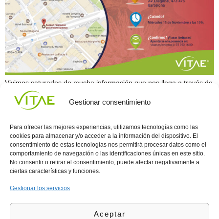
Vivimos saturados de mucha información que nos llega a través de
redes sociales, prensa, radio, televisión y hasta del teléfono. Esta
Gestionar consentimiento
sobrecarga consume nuestro tiempo y aumenta nuestros niveles
de estrés de manera drástica. Haz un ejercicio mental y recuerda
toda la información que has visto hoy, desde las noticias de la
Para ofrecer las mejores experiencias, utilizamos tecnologías como las
mañana hasta lo […]
cookies para almacenar y/o acceder a la información del dispositivo. El
consentimiento de estas tecnologías nos permitirá procesar datos como el
comportamiento de navegación o las identificaciones únicas en este sitio.
Conocenos
Política
(+34)
No consentir o retirar el consentimiento, puede afectar negativamente a
Vitae
de
935
ciertas características y funciones.
internaciona
Privacidad
908
l
Política
700
Gestionar los servicios
Contacto
de
contacta@vitae.es
Área
Cookies
Aceptar
profesional
Política