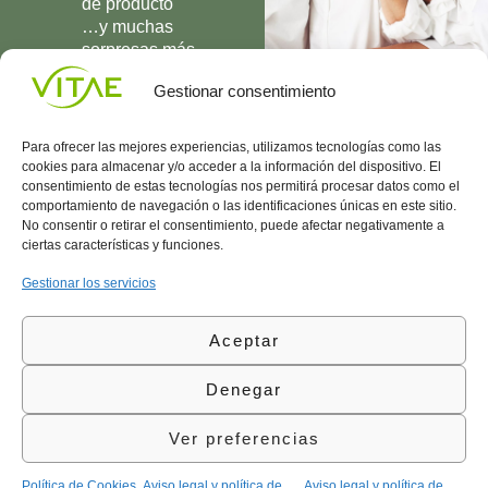
de producto
…y muchas
sorpresas más
UNIRME
Gestionar consentimiento
Para ofrecer las mejores experiencias, utilizamos tecnologías como las
cookies para almacenar y/o acceder a la información del dispositivo. El
consentimiento de estas tecnologías nos permitirá procesar datos como el
comportamiento de navegación o las identificaciones únicas en este sitio.
Conocenos
Política
(+34)
No consentir o retirar el consentimiento, puede afectar negativamente a
Vitae
de
935
ciertas características y funciones.
internaciona
Privacidad
908
l
Política
700
Gestionar los servicios
Contacto
de
contacta@vitae.es
Área
Cookies
Aceptar
profesional
Política
de
Denegar
Calidad
©Vitae Health Innovation S.L. Todos los derechos
Ver preferencias
reservados.
Política de Cookies
Aviso legal y política de
Aviso legal y política de