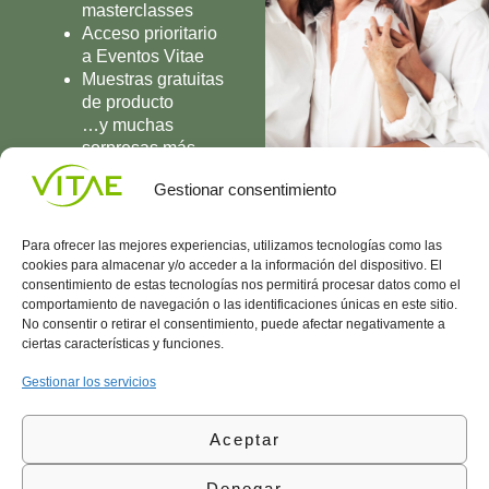
masterclasses
Acceso prioritario
a Eventos Vitae
Muestras gratuitas
de producto
…y muchas
sorpresas más
UNIRME
Gestionar consentimiento
Para ofrecer las mejores experiencias, utilizamos tecnologías como las
cookies para almacenar y/o acceder a la información del dispositivo. El
consentimiento de estas tecnologías nos permitirá procesar datos como el
comportamiento de navegación o las identificaciones únicas en este sitio.
Conocenos
Política
(+34)
No consentir o retirar el consentimiento, puede afectar negativamente a
Vitae
de
935
ciertas características y funciones.
internaciona
Privacidad
908
l
Política
700
Gestionar los servicios
Contacto
de
contacta@vitae.es
Área
Cookies
Aceptar
profesional
Política
de
Denegar