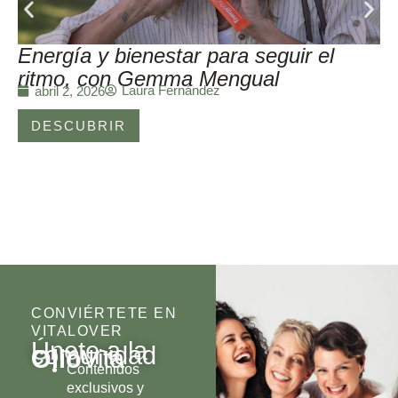
Energía y bienestar para seguir el
ritmo, con Gemma Mengual
Laura Fernández
abril 2, 2026
DESCUBRIR
CONVIÉRTETE EN
VITALOVER
Únete a la
comunidad
Olio
Vita
Contenidos
exclusivos y