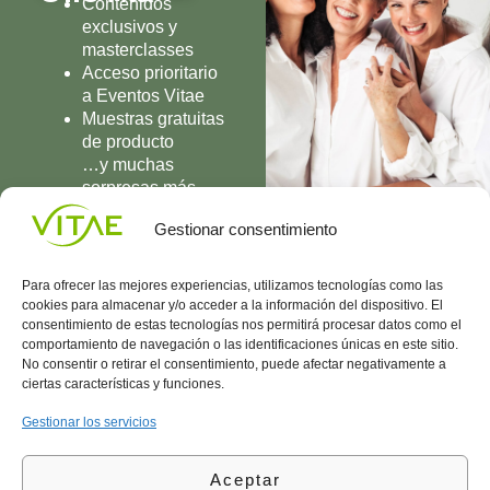
Contenidos
exclusivos y
masterclasses
Acceso prioritario
a Eventos Vitae
Muestras gratuitas
de producto
…y muchas
sorpresas más
UNIRME
Gestionar consentimiento
Para ofrecer las mejores experiencias, utilizamos tecnologías como las
cookies para almacenar y/o acceder a la información del dispositivo. El
consentimiento de estas tecnologías nos permitirá procesar datos como el
comportamiento de navegación o las identificaciones únicas en este sitio.
Conocenos
Política
(+34)
No consentir o retirar el consentimiento, puede afectar negativamente a
Vitae
de
935
ciertas características y funciones.
internaciona
Privacidad
908
l
Política
700
Gestionar los servicios
Contacto
de
contacta@vitae.es
Área
Cookies
Aceptar
profesional
Política