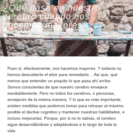
¿Qué pasa en nuestro
cerebro cuando nos
hacemos mayores?
febrero 1, 2022
Vitae Health Innovation
Nutrición
,
Tendencias
,
Vida sana
Pues sí, efectivamente, nos hacemos mayores. Y todavía no
hemos descubierto el elixir para remediarlo… Así que, qué
menos que entender un poquito lo que pasa ahí arriba.
Somos conscientes de que nuestro cerebro envejece
inevitablemente. Pero no todos los cerebros, o personas,
envejecen de la misma manera. Y lo que es más importante,
existen medidas que podemos tomar para retrasar al máximo
posible el declive cognitivo y mantener nuestras habilidades, e
incluso mejorarlas. Porque, por si no lo sabías, el cerebro
sigue desarrollándose y adaptándose a lo largo de toda la
vida.