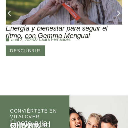
Energía y bienestar para seguir el
ritmo, con Gemma Mengual
Laura Fernández
abril 2, 2026
DESCUBRIR
CONVIÉRTETE EN
VITALOVER
Únete a la
comunidad
Olio
Vita