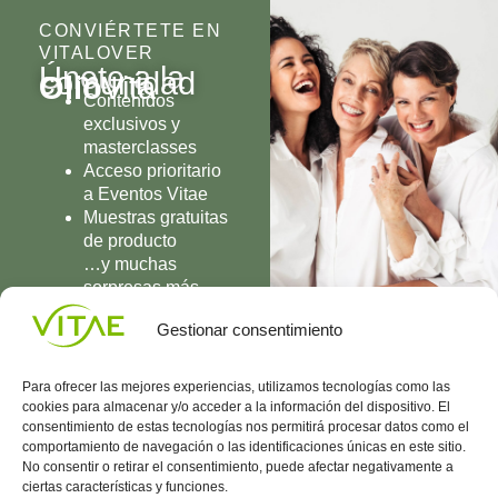
CONVIÉRTETE EN
VITALOVER
Únete a la
comunidad
Olio
Vita
Contenidos
exclusivos y
masterclasses
Acceso prioritario
a Eventos Vitae
Muestras gratuitas
de producto
…y muchas
sorpresas más
UNIRME
Gestionar consentimiento
Para ofrecer las mejores experiencias, utilizamos tecnologías como las
cookies para almacenar y/o acceder a la información del dispositivo. El
consentimiento de estas tecnologías nos permitirá procesar datos como el
comportamiento de navegación o las identificaciones únicas en este sitio.
Conocenos
Política
(+34)
No consentir o retirar el consentimiento, puede afectar negativamente a
Vitae
de
935
ciertas características y funciones.
internaciona