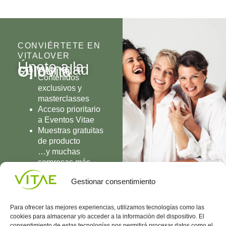
CONVIÉRTETE EN
VITALOVER
Únete a la
comunidad
Olio
Vita
Contenidos
exclusivos y
masterclasses
Acceso prioritario
a Eventos Vitae
Muestras gratuitas
de producto
…y muchas
sorpresas más
UNIRME
Gestionar consentimiento
Para ofrecer las mejores experiencias, utilizamos tecnologías como las
cookies para almacenar y/o acceder a la información del dispositivo. El
consentimiento de estas tecnologías nos permitirá procesar datos como el