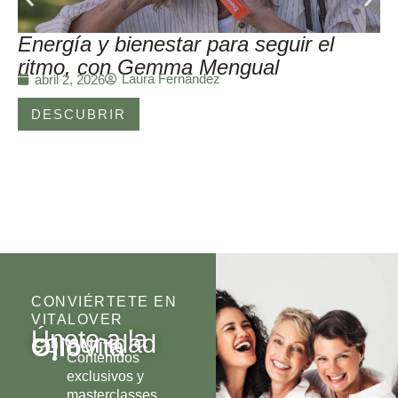
Energía y bienestar para seguir el
ritmo, con Gemma Mengual
Laura Fernández
abril 2, 2026
DESCUBRIR
CONVIÉRTETE EN
VITALOVER
Únete a la
comunidad
Olio
Vita
Contenidos
exclusivos y
masterclasses