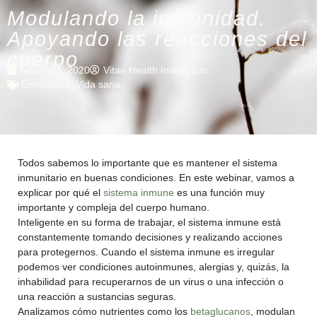
Modulando la inmunidad.
Apoyando las reacciones del
cuerpo
febrero 3, 2020
Vitae Health Innovation
Entrevistas
,
Vida sana
Todos sabemos lo importante que es mantener el sistema
inmunitario en buenas condiciones. En este webinar, vamos a
explicar por qué el
sistema inmune
es una función muy
importante y compleja del cuerpo humano.
Inteligente en su forma de trabajar, el sistema inmune está
constantemente tomando decisiones y realizando acciones
para protegernos. Cuando el sistema inmune es irregular
podemos ver condiciones autoinmunes, alergias y, quizás, la
inhabilidad para recuperarnos de un virus o una infección o
una reacción a sustancias seguras.
Analizamos cómo nutrientes como los
betaglucanos
, modulan