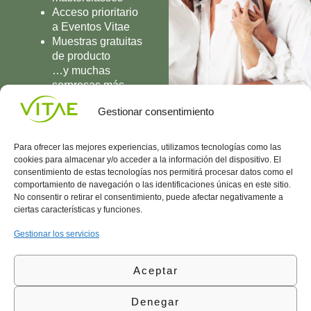
Acceso prioritario
a Eventos Vitae
Muestras gratuitas
de producto
…y muchas
sorpresas más
UNIRME
Gestionar consentimiento
Para ofrecer las mejores experiencias, utilizamos tecnologías como las
cookies para almacenar y/o acceder a la información del dispositivo. El
consentimiento de estas tecnologías nos permitirá procesar datos como el
comportamiento de navegación o las identificaciones únicas en este sitio.
Conocenos
Política
(+34)
No consentir o retirar el consentimiento, puede afectar negativamente a
Vitae
de
935
ciertas características y funciones.
internaciona
Privacidad
908
l
Política
700
Gestionar los servicios
Contacto
de
contacta@vitae.es
Área
Cookies
Aceptar
profesional
Política
de
Denegar
Calidad