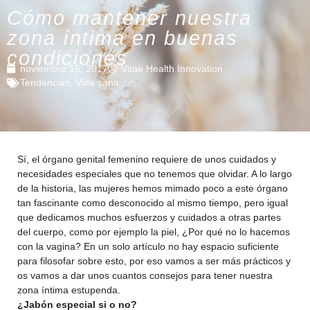
Cómo mantener nuestra
zona íntima en buenas
condiciones
noviembre 15, 2017
Vitae Health Innovation
Tendencias
,
Vida sana
Sí, el órgano genital femenino requiere de unos cuidados y
necesidades especiales que no tenemos que olvidar. A lo largo
de la historia, las mujeres hemos mimado poco a este órgano
tan fascinante como desconocido al mismo tiempo, pero igual
que dedicamos muchos esfuerzos y cuidados a otras partes
del cuerpo, como por ejemplo la piel, ¿Por qué no lo hacemos
con la vagina? En un solo artículo no hay espacio suficiente
para filosofar sobre esto, por eso vamos a ser más prácticos y
os vamos a dar unos cuantos consejos para tener nuestra
zona íntima estupenda.
¿Jabón especial si o no?