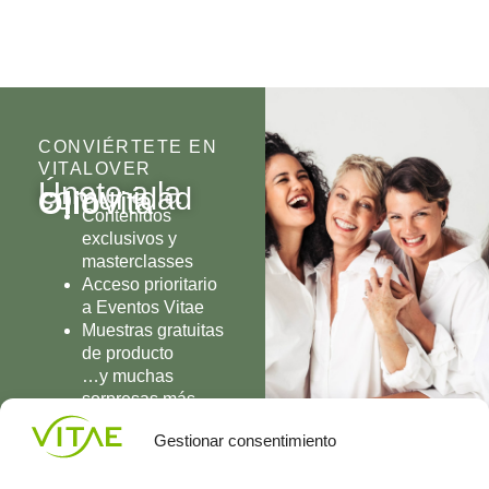
CONVIÉRTETE EN
VITALOVER
Únete a la
comunidad
Olio
Vita
Contenidos
exclusivos y
masterclasses
Acceso prioritario
a Eventos Vitae
Muestras gratuitas
de producto
…y muchas
sorpresas más
UNIRME
Gestionar consentimiento