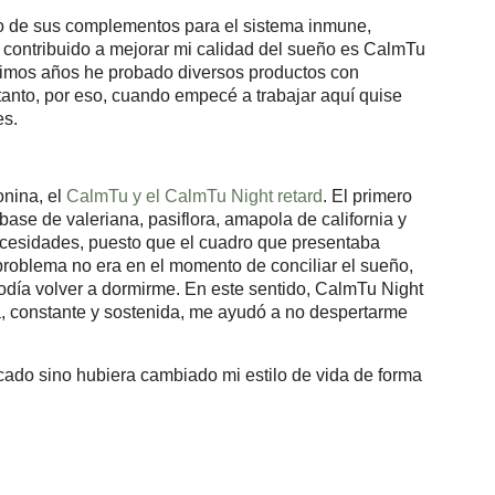
no de sus complementos para el sistema inmune,
a contribuido a mejorar mi calidad del sueño es CalmTu
ltimos años he probado diversos productos con
tanto, por eso, cuando empecé a trabajar aquí quise
es.
nina, el
CalmTu y el CalmTu Night retard
. El primero
ase de valeriana, pasiflora, amapola de california y
ecesidades, puesto que el cuadro que presentaba
problema no era en el momento de conciliar el sueño,
odía volver a dormirme. En este sentido, CalmTu Night
da, constante y sostenida, me ayudó a no despertarme
cado sino hubiera cambiado mi estilo de vida de forma