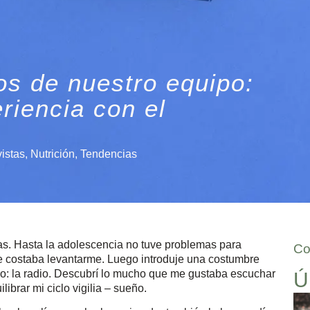
os de nuestro equipo:
riencia con el
vistas
,
Nutrición
,
Tendencias
vas. Hasta la adolescencia no tuve problemas para
Co
me costaba levantarme. Luego introduje una costumbre
o: la radio. Descubrí lo mucho que me gustaba escuchar
Ú
ibrar mi ciclo vigilia – sueño.