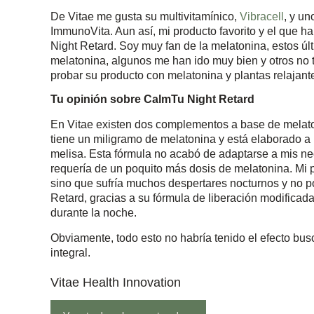
De Vitae me gusta su multivitamínico,
Vibracell
, y u
ImmunoVita. Aun así, mi producto favorito y el que h
Night Retard. Soy muy fan de la melatonina, estos ú
melatonina, algunos me han ido muy bien y otros no 
probar su producto con melatonina y plantas relajant
Tu opinión sobre CalmTu Night Retard
En Vitae existen dos complementos a base de melato
tiene un miligramo de melatonina y está elaborado a b
melisa. Esta fórmula no acabó de adaptarse a mis n
requería de un poquito más dosis de melatonina. Mi 
sino que sufría muchos despertares nocturnos y no p
Retard, gracias a su fórmula de liberación modifica
durante la noche.
Obviamente, todo esto no habría tenido el efecto bus
integral.
Vitae Health Innovation