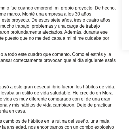
omnio fue cuando emprendí mi propio proyecto. De hecho,
ás me marco. Monté una empresa a los 30 años
ste proyecto. De estos siete años, tres o cuatro años
 mucho trabajo, problemas y una carga de trabajo
daron profundamente afectados. Además, durante ese
 puesto que no me dedicaba a mí ni me cuidaba por
 a todo este cuadro que comento. Como el estrés y la
cansar correctamente provocan que al día siguiente estés
buyó a este gran desequilibrio fueron los hábitos de vida.
llevaba un estilo de vida saludable. He crecido en Mora
de vida es muy diferente comparado con el de una gran
na y mis hábitos de vida cambiaron. Dejé de practicar
tenía en casa.
os cambios de hábitos en la rutina del sueño, una mala
rés y la ansiedad, nos encontramos con un combo explosivo