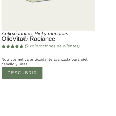
Antioxidantes
,
Piel y mucosas
OlioVita® Radiance
(
2
valoraciones de clientes)
Valorado
2
con
5.00
de
Nutricosmética antioxidante avanzada para piel,
5 en base
cabello y uñas
a
valoracione
DESCUBRIR
s de
clientes