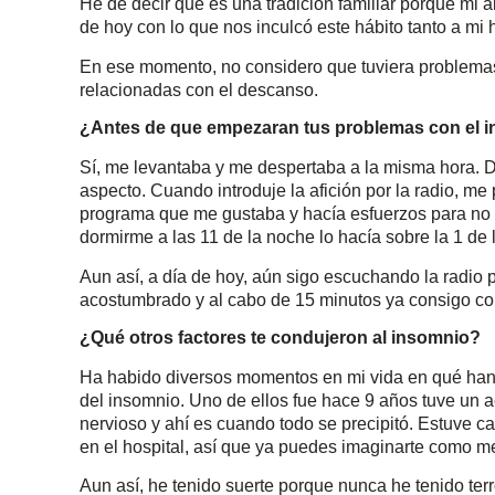
He de decir que es una tradición familiar porque mi 
de hoy con lo que nos inculcó este hábito tanto a m
En ese momento, no considero que tuviera problemas
relacionadas con el descanso.
¿Antes de que empezaran tus problemas con el in
Sí, me levantaba y me despertaba a la misma hora. D
aspecto. Cuando introduje la afición por la radio, m
programa que me gustaba y hacía esfuerzos para no d
dormirme a las 11 de la noche lo hacía sobre la 1 de
Aun así, a día de hoy, aún sigo escuchando la radio 
acostumbrado y al cabo de 15 minutos ya consigo con
¿Qué otros factores te condujeron al insomnio?
Ha habido diversos momentos en mi vida en qué han
del insomnio. Uno de ellos fue hace 9 años tuve un a
nervioso y ahí es cuando todo se precipitó. Estuve 
en el hospital, así que ya puedes imaginarte como me
Aun así, he tenido suerte porque nunca he tenido terr