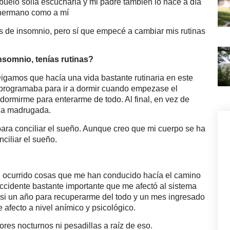
abuelo solía escucharla y mi padre también lo hace a día
i hermano como a mí
 de insomnio, pero sí que empecé a cambiar mis rutinas
somnio, tenías rutinas?
igamos que hacía una vida bastante rutinaria en este
e programaba para ir a dormir cuando empezase el
ormirme para enterarme de todo. Al final, en vez de
 la madrugada.
para conciliar el sueño. Aunque creo que mi cuerpo se ha
ciliar el sueño.
 ocurrido cosas que me han conducido hacía el camino
ccidente bastante importante que me afectó al sistema
casi un año para recuperarme del todo y un mes ingresado
 afecto a nivel anímico y psicológico.
ores nocturnos ni pesadillas a raíz de eso.