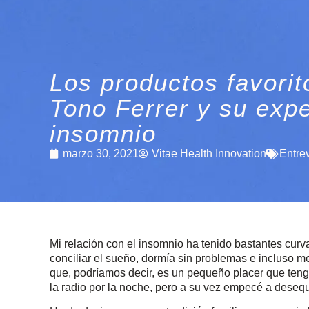
Los productos favorit
Tono Ferrer y su expe
insomnio
marzo 30, 2021
Vitae Health Innovation
Entre
Mi relación con el insomnio ha tenido bastantes cur
conciliar el sueño, dormía sin problemas e incluso 
que, podríamos decir, es un pequeño placer que teng
la radio por la noche, pero a su vez empecé a desequil