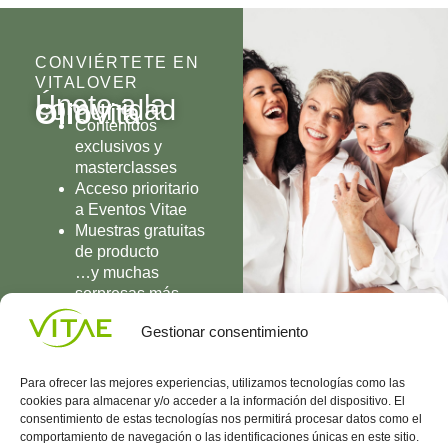
CONVIÉRTETE EN
VITALOVER
Únete a la
comunidad
Olio
Vita
Contenidos
exclusivos y
masterclasses
Acceso prioritario
a Eventos Vitae
Muestras gratuitas
de producto
…y muchas
sorpresas más
UNIRME
Gestionar consentimiento
Para ofrecer las mejores experiencias, utilizamos tecnologías como las
cookies para almacenar y/o acceder a la información del dispositivo. El
consentimiento de estas tecnologías nos permitirá procesar datos como el
comportamiento de navegación o las identificaciones únicas en este sitio.
Conocenos
Política
(+34)