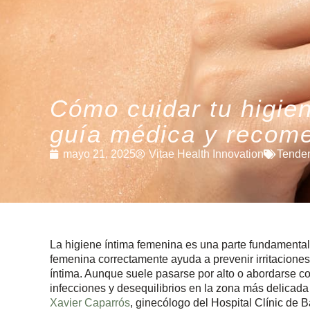
Cómo cuidar tu higie
guía médica y recome
mayo 21, 2025
Vitae Health Innovation
Tende
La higiene íntima femenina es una parte fundamental 
femenina correctamente ayuda a prevenir irritaciones
íntima. Aunque suele pasarse por alto o abordarse co
infecciones y desequilibrios en la zona más delicada 
Xavier Caparrós
, ginecólogo del Hospital Clínic de 