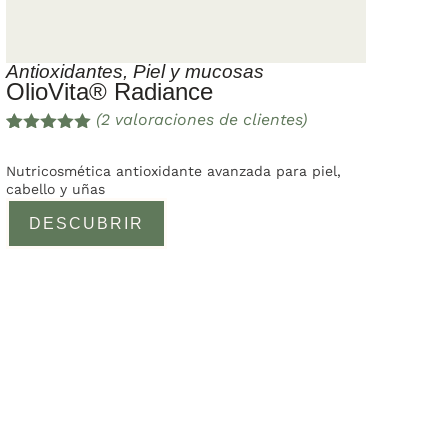
Antioxidantes
,
Piel y mucosas
OlioVita® Radiance
(
2
valoraciones de clientes)
Valorado
2
con
5.00
de
Nutricosmética antioxidante avanzada para piel,
5 en base
cabello y uñas
a
valoracione
DESCUBRIR
s de
clientes