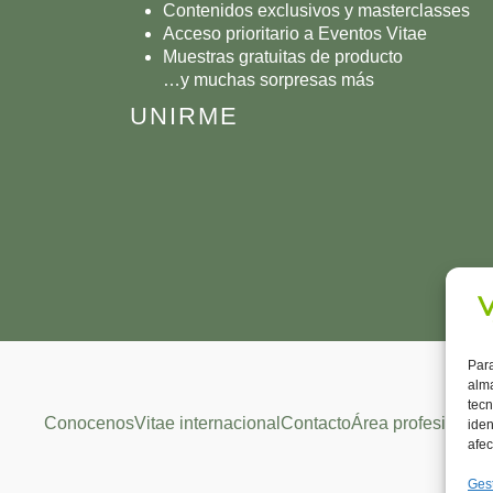
Contenidos exclusivos y masterclasses
Acceso prioritario a Eventos Vitae
Muestras gratuitas de producto
…y muchas sorpresas más
UNIRME
Para
alma
tecn
Conocenos
Vitae internacional
Contacto
Área profesional
iden
afec
Gest