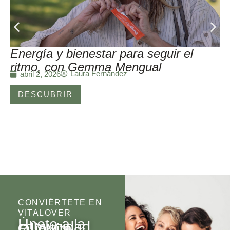
Energía y bienestar para seguir el
ritmo, con Gemma Mengual
Laura Fernández
abril 2, 2026
DESCUBRIR
CONVIÉRTETE EN
VITALOVER
Únete a la
comunidad
Olio
Vita