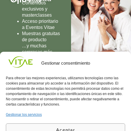
Contenidos
exclusivos y
masterclasses
Acceso prioritario
a Eventos Vitae
Muestras gratuitas
de producto
…y muchas
sorpresas más
UNIRME
Gestionar consentimiento
Para ofrecer las mejores experiencias, utilizamos tecnologías como las
cookies para almacenar y/o acceder a la información del dispositivo. El
consentimiento de estas tecnologías nos permitirá procesar datos como el
comportamiento de navegación o las identificaciones únicas en este sitio.
Conocenos
Política
(+34)
No consentir o retirar el consentimiento, puede afectar negativamente a
Vitae
de
935
ciertas características y funciones.
internaciona
Privacidad
908
l
Política
700
Gestionar los servicios
Contacto
de
contacta@vitae.es
Área
Cookies
Aceptar
profesional