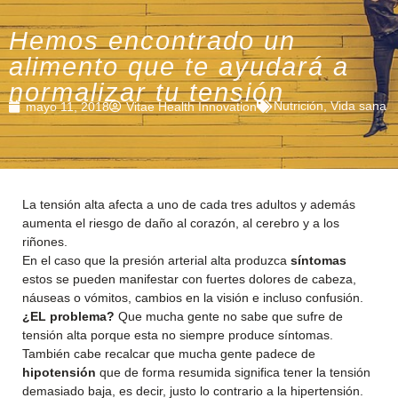
Hemos encontrado un
alimento que te ayudará a
normalizar tu tensión
Nutrición
,
Vida sana
mayo 11, 2018
Vitae Health Innovation
La tensión alta afecta a uno de cada tres adultos y además
aumenta el riesgo de daño al corazón, al cerebro y a los
riñones.
En el caso que la presión arterial alta produzca
síntomas
estos se pueden manifestar con fuertes dolores de cabeza,
náuseas o vómitos, cambios en la visión e incluso confusión.
¿EL problema?
Que mucha gente no sabe que sufre de
tensión alta porque esta no siempre produce síntomas.
También cabe recalcar que mucha gente padece de
hipotensión
que de forma resumida significa tener la tensión
demasiado baja, es decir, justo lo contrario a la hipertensión.