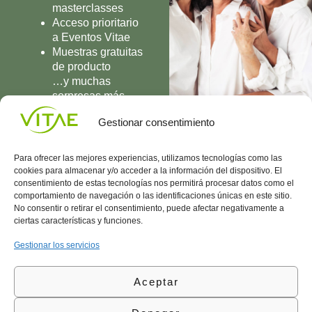
masterclasses
Acceso prioritario
a Eventos Vitae
Muestras gratuitas
de producto
…y muchas
sorpresas más
UNIRME
Gestionar consentimiento
Para ofrecer las mejores experiencias, utilizamos tecnologías como las
cookies para almacenar y/o acceder a la información del dispositivo. El
consentimiento de estas tecnologías nos permitirá procesar datos como el
comportamiento de navegación o las identificaciones únicas en este sitio.
Conocenos
Política
(+34)
No consentir o retirar el consentimiento, puede afectar negativamente a
Vitae
de
935
ciertas características y funciones.
internaciona
Privacidad
908
l
Política
700
Gestionar los servicios
Contacto
de
contacta@vitae.es
Área
Cookies
Aceptar
profesional
Política
de