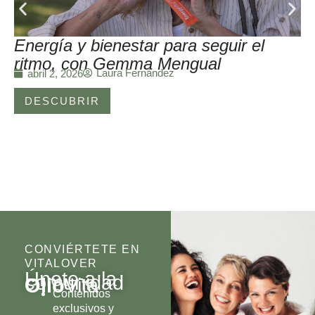
Energía y bienestar para seguir el
ritmo, con Gemma Mengual
Laura Fernández
abril 2, 2026
DESCUBRIR
CONVIÉRTETE EN
VITALOVER
Únete a la
comunidad
Olio
Vita
Contenidos
exclusivos y