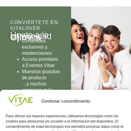
CONVIÉRTETE EN
VITALOVER
Únete a la
comunidad
Olio
Vita
Contenidos
exclusivos y
masterclasses
Acceso prioritario
a Eventos Vitae
Muestras gratuitas
de producto
…y muchas
sorpresas más
UNIRME
Gestionar consentimiento
Para ofrecer las mejores experiencias, utilizamos tecnologías como las
cookies para almacenar y/o acceder a la información del dispositivo. El
consentimiento de estas tecnologías nos permitirá procesar datos como el