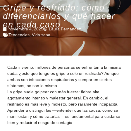
Gripe y resfriado: cómo
diferenciarlos y qué hacer
en cada caso
noviembre 4, 2025
Laura Fernández
Tendencias
,
Vida sana
Cada invierno, millones de personas se enfrentan a la misma
duda: ¿esto que tengo es gripe o solo un resfriado? Aunque
ambas son infecciones respiratorias y comparten ciertos
síntomas, no son lo mismo.
La gripe suele golpear con más fuerza: fiebre alta,
agotamiento intenso y malestar general. En cambio, el
resfriado es más leve y molesto, pero raramente incapacita.
Aprender a distinguirlas —entender qué las causa, cómo se
manifiestan y cómo tratarlas— es fundamental para cuidarse
bien y reducir el riesgo de contagio.