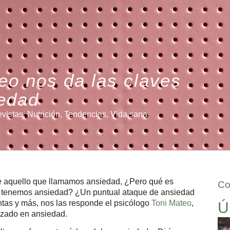
eo nos da las claves
iedad
evistas
,
Nutrición
,
Tendencias
,
Vida sana
e aquello que llamamos ansiedad, ¿Pero qué es
Co
 tenemos ansiedad? ¿Un puntual ataque de ansiedad
ntas y más, nos las responde el psicólogo
Toni Mateo
,
Ú
lizado en ansiedad.