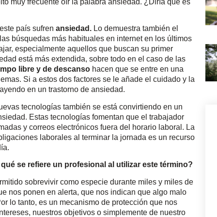
to muy frecuente oír la palabra ansiedad. ¿Diría que es
este país sufren
ansiedad.
Lo demuestra también el
las búsquedas más habituales en internet en los últimos
bajar, especialmente aquellos que buscan su primer
edad está más extendida, sobre todo en el caso de las
tiempo libre y de descanso
hacen que se entre en una
mas. Si a estos dos factores se le añade el cuidado y la
cayendo en un trastorno de ansiedad.
nuevas tecnologías también se está convirtiendo en un
ansiedad. Estas tecnologías fomentan que el trabajador
adas y correos electrónicos fuera del horario laboral. La
igaciones laborales al terminar la jornada es un recurso
ía.
é se refiere un profesional al utilizar este término?
mitido sobrevivir como especie durante miles y miles de
ue nos ponen en alerta, que nos indican que algo malo
Por lo tanto, es un mecanismo de protección que nos
intereses, nuestros objetivos o simplemente de nuestro