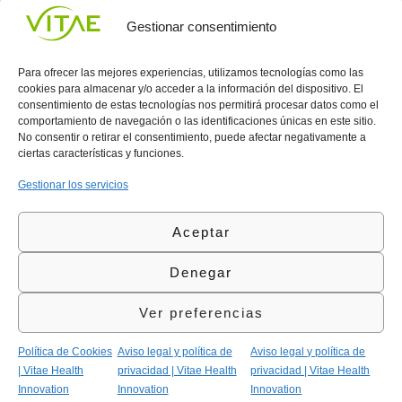
UNIRME
Gestionar consentimiento
Para ofrecer las mejores experiencias, utilizamos tecnologías como las
cookies para almacenar y/o acceder a la información del dispositivo. El
consentimiento de estas tecnologías nos permitirá procesar datos como el
comportamiento de navegación o las identificaciones únicas en este sitio.
Conocenos
Política
(+34)
No consentir o retirar el consentimiento, puede afectar negativamente a
Vitae
de
935
ciertas características y funciones.
internaciona
Privacidad
908
l
Política
700
Gestionar los servicios
Contacto
de
contacta@vitae.es
Área
Cookies
Aceptar
profesional
Política
de
Denegar
Calidad
©Vitae Health Innovation S.L. Todos los derechos
Ver preferencias
reservados.
Política de Cookies
Aviso legal y política de
Aviso legal y política de
| Vitae Health
privacidad | Vitae Health
privacidad | Vitae Health
Innovation
Innovation
Innovation