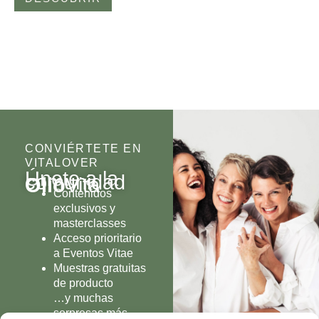
CONVIÉRTETE EN
VITALOVER
Únete a la
comunidad
Olio
Vita
Contenidos
exclusivos y
masterclasses
Acceso prioritario
a Eventos Vitae
Muestras gratuitas
de producto
…y muchas
sorpresas más