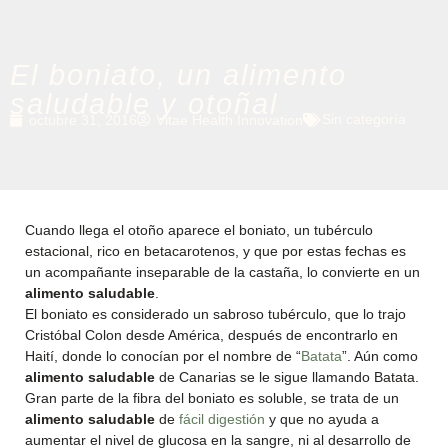
El boniato, un alimento
saludable y otoñal
Sin categoría
octubre 31, 2016
Vitae Health Innovation
Cuando llega el otoño aparece el boniato, un tubérculo
estacional, rico en betacarotenos, y que por estas fechas es
un acompañante inseparable de la castaña, lo convierte en un
alimento saludable
.
El boniato es considerado un sabroso tubérculo, que lo trajo
Cristóbal Colon desde América, después de encontrarlo en
Haití, donde lo conocían por el nombre de “
Batata
”. Aún como
alimento saludable
de Canarias se le sigue llamando Batata.
Gran parte de la fibra del boniato es soluble, se trata de un
alimento saludable
de
fácil digestión
y que no ayuda a
aumentar el nivel de glucosa en la sangre, ni al desarrollo de