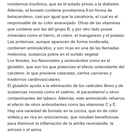
resistencia insulínica, que es el estado previo a la diabetes.
Además, el boniato contiene provitamina A en forma de
betacaroteno, casi por igual que la zanahoria, el cual es el
responsable de su color anaranjado. Otras de las vitaminas
que contiene son las del grupo B, y por otro lado posee
minerales como el hierro, el cobre, el manganeso y el potasio.
Las proteínas, aunque aparecen de forma moderada,
contienen aminoácidos, y son ricas en una de las llamadas
metionina, sustancia pobre en el surtido vegetal.
Los fenoles, los flavonoides y aminoácidos como es el
glutatión, que son los que potencian el efecto antioxidante del
caroteno, lo que previene cataratas, ciertos canceres y
trastornos cardiovasculares.
El glutatión ayuda a la eliminación de los radicales libres y de
sustancias nocivas como el cadmio, el paracetamol u otros
contaminantes del tabaco. Además, este aminoácido refuerza
el efecto de otros antioxidantes como las vitaminas C y E.
Hay una variedad de boniato en la cocina, que es de color
violeta y es rica en antocianinas, que resultan beneficiosas
para disminuir la inflamación de la artritis reumatoide, la
artrosis o el asma.