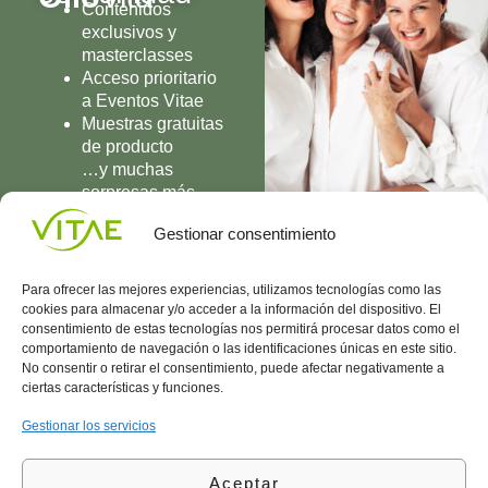
Contenidos
exclusivos y
masterclasses
Acceso prioritario
a Eventos Vitae
Muestras gratuitas
de producto
…y muchas
sorpresas más
UNIRME
Gestionar consentimiento
Para ofrecer las mejores experiencias, utilizamos tecnologías como las
cookies para almacenar y/o acceder a la información del dispositivo. El
consentimiento de estas tecnologías nos permitirá procesar datos como el
comportamiento de navegación o las identificaciones únicas en este sitio.
Conocenos
Política
(+34)
No consentir o retirar el consentimiento, puede afectar negativamente a
Vitae
de
935
ciertas características y funciones.
internaciona
Privacidad
908
l
Política
700
Gestionar los servicios
Contacto
de
contacta@vitae.es
Área
Cookies
Aceptar
profesional