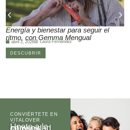
Energía y bienestar para seguir el
ritmo, con Gemma Mengual
Laura Fernández
abril 2, 2026
DESCUBRIR
CONVIÉRTETE EN
VITALOVER
Únete a la
comunidad
Olio
Vita