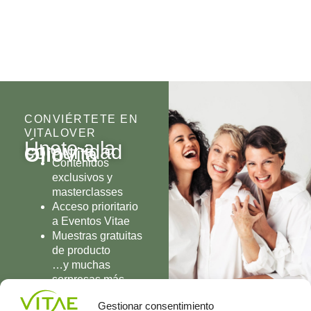
CONVIÉRTETE EN
VITALOVER
Únete a la
comunidad
Olio
Vita
Contenidos
exclusivos y
masterclasses
Acceso prioritario
a Eventos Vitae
Muestras gratuitas
de producto
…y muchas
sorpresas más
UNIRME
Gestionar consentimiento