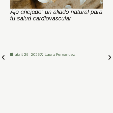
Ajo añejado: un aliado natural para
J
tu salud cardiovascular
V
f
s
abril 25, 2025
Laura Fernández