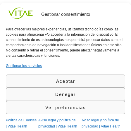
Gestionar consentimiento
Para ofrecer las mejores experiencias, utilizamos tecnologías como las
cookies para almacenar y/o acceder a la información del dispositivo. El
consentimiento de estas tecnologías nos permitirá procesar datos como el
comportamiento de navegación o las identificaciones únicas en este sitio.
Conocenos
Política
(+34)
No consentir o retirar el consentimiento, puede afectar negativamente a
Vitae
de
935
ciertas características y funciones.
internaciona
Privacidad
908
l
Política
700
Gestionar los servicios
Contacto
de
contacta@vitae.es
Área
Cookies
Aceptar
profesional
Política
de
Denegar
Calidad
©Vitae Health Innovation S.L. Todos los derechos
Ver preferencias
reservados.
Política de Cookies
Aviso legal y política de
Aviso legal y política de
| Vitae Health
privacidad | Vitae Health
privacidad | Vitae Health