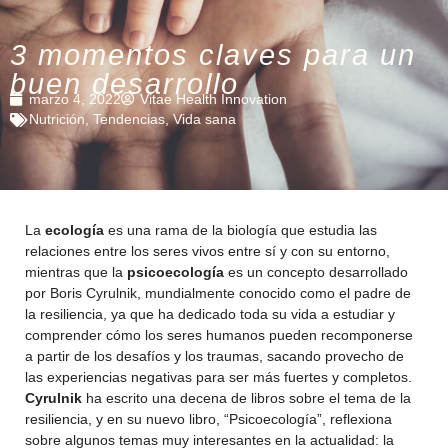
3 momentos claves para un
buen desarrollo
marzo 4, 2022
Vitae Health Innovation
Nutrición
,
Tendencias
,
Vida sana
La
ecología
es una rama de la biología que estudia las
relaciones entre los seres vivos entre sí y con su entorno,
mientras que la
psicoecología
es un concepto desarrollado
por Boris Cyrulnik, mundialmente conocido como el padre de
la resiliencia, ya que ha dedicado toda su vida a estudiar y
comprender cómo los seres humanos pueden recomponerse
a partir de los desafíos y los traumas, sacando provecho de
las experiencias negativas para ser más fuertes y completos.
Cyrulnik
ha escrito una decena de libros sobre el tema de la
resiliencia, y en su nuevo libro, “Psicoecología”, reflexiona
sobre algunos temas muy interesantes en la actualidad: la