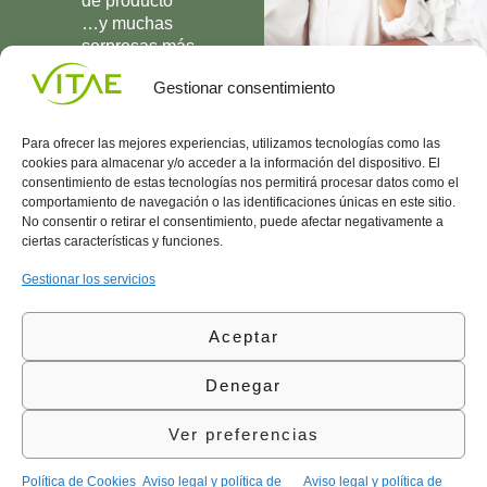
de producto
…y muchas
sorpresas más
UNIRME
Gestionar consentimiento
Para ofrecer las mejores experiencias, utilizamos tecnologías como las
cookies para almacenar y/o acceder a la información del dispositivo. El
consentimiento de estas tecnologías nos permitirá procesar datos como el
comportamiento de navegación o las identificaciones únicas en este sitio.
Conocenos
Política
(+34)
No consentir o retirar el consentimiento, puede afectar negativamente a
Vitae
de
935
ciertas características y funciones.
internaciona
Privacidad
908
l
Política
700
Gestionar los servicios
Contacto
de
contacta@vitae.es
Área
Cookies
Aceptar
profesional
Política
de
Denegar
Calidad
©Vitae Health Innovation S.L. Todos los derechos
Ver preferencias
reservados.
Política de Cookies
Aviso legal y política de
Aviso legal y política de