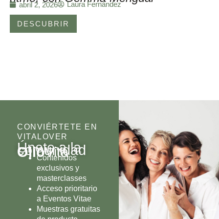
Laura Fernández
abril 2, 2026
DESCUBRIR
CONVIÉRTETE EN
VITALOVER
Únete a la
comunidad
Olio
Vita
Contenidos
exclusivos y
masterclasses
Acceso prioritario
a Eventos Vitae
Muestras gratuitas