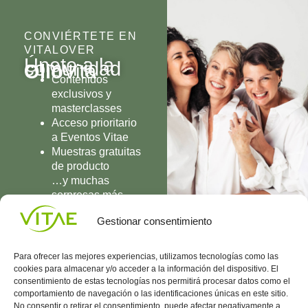
CONVIÉRTETE EN
VITALOVER
Únete a la
comunidad
Olio
Vita
Contenidos
exclusivos y
masterclasses
Acceso prioritario
a Eventos Vitae
Muestras gratuitas
de producto
…y muchas
sorpresas más
UNIRME
Gestionar consentimiento
Para ofrecer las mejores experiencias, utilizamos tecnologías como las
cookies para almacenar y/o acceder a la información del dispositivo. El
consentimiento de estas tecnologías nos permitirá procesar datos como el
comportamiento de navegación o las identificaciones únicas en este sitio.
Conocenos
Política
(+34)
No consentir o retirar el consentimiento, puede afectar negativamente a