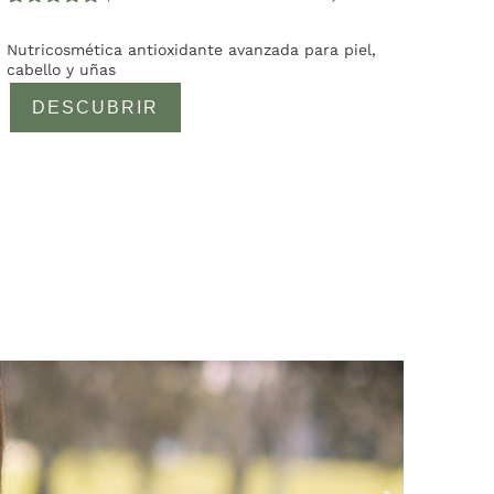
Valorado
2
con
5.00
de
Nutricosmética antioxidante avanzada para piel,
5 en base
cabello y uñas
a
valoracione
DESCUBRIR
s de
clientes