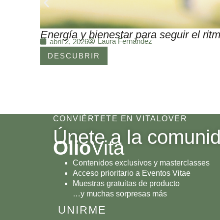
Energía y bienestar para seguir el r
Laura Fernández
abril 2, 2026
DESCUBRIR
CONVIÉRTETE EN VITALOVER
Únete a la comuni
Olio
Vita
Contenidos exclusivos y masterclasses
Acceso prioritario a Eventos Vitae
Muestras gratuitas de producto
…y muchas sorpresas más
UNIRME