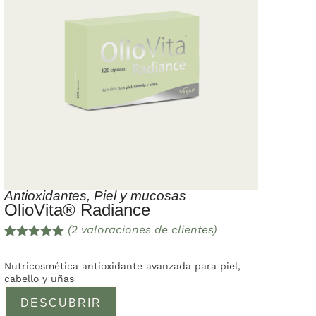
Antioxidantes
,
Piel y mucosas
OlioVita® Radiance
(
2
valoraciones de clientes)
Valorado
2
con
5.00
de
Nutricosmética antioxidante avanzada para piel,
5 en base
cabello y uñas
a
valoracione
DESCUBRIR
s de
clientes