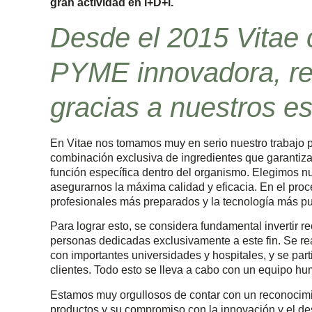
gran actividad en I+D+i.
Desde el 2015 Vitae c
PYME innovadora, re
gracias a nuestros es
En Vitae nos tomamos muy en serio nuestro trabajo p
combinación exclusiva de ingredientes que garantiz
función específica dentro del organismo. Elegimos n
asegurarnos la máxima calidad y eficacia. En el proc
profesionales más preparados y la tecnología más pu
Para lograr esto, se considera fundamental invertir r
personas dedicadas exclusivamente a este fin. Se rea
con importantes universidades y hospitales, y se part
clientes. Todo esto se lleva a cabo con un equipo hu
Estamos muy orgullosos de contar con un reconocimie
productos y su compromiso con la innovación y el des