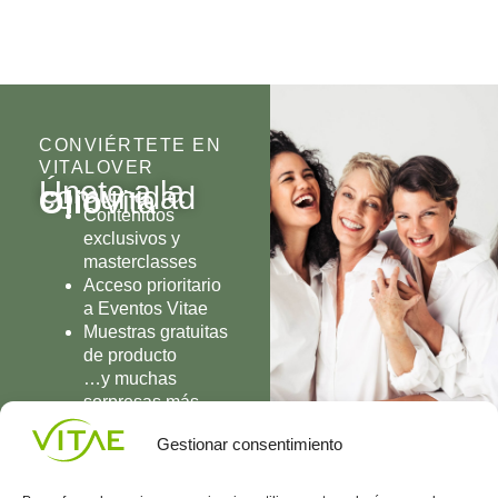
CONVIÉRTETE EN
VITALOVER
Únete a la
comunidad
Olio
Vita
Contenidos
exclusivos y
masterclasses
Acceso prioritario
a Eventos Vitae
Muestras gratuitas
de producto
…y muchas
sorpresas más
UNIRME
Gestionar consentimiento