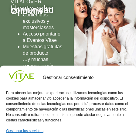
VITALOVER
Únete a la
comunidad
Olio
Vita
Contenidos
exclusivos y
masterclasses
Acceso prioritario
a Eventos Vitae
Muestras gratuitas
de producto
…y muchas
sorpresas más
UNIRME
Gestionar consentimiento
Para ofrecer las mejores experiencias, utilizamos tecnologías como las
cookies para almacenar y/o acceder a la información del dispositivo. El
consentimiento de estas tecnologías nos permitirá procesar datos como el
comportamiento de navegación o las identificaciones únicas en este sitio.
Conocenos
Política
(+34)
No consentir o retirar el consentimiento, puede afectar negativamente a
Vitae
de
935
ciertas características y funciones.
internaciona
Privacidad
908
l
Política
700
Gestionar los servicios
Contacto