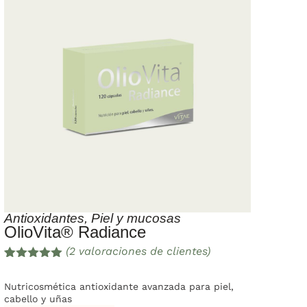
Antioxidantes
,
Piel y mucosas
OlioVita® Radiance
(
2
valoraciones de clientes)
Valorado
2
con
5.00
de
Nutricosmética antioxidante avanzada para piel,
5 en base
cabello y uñas
a