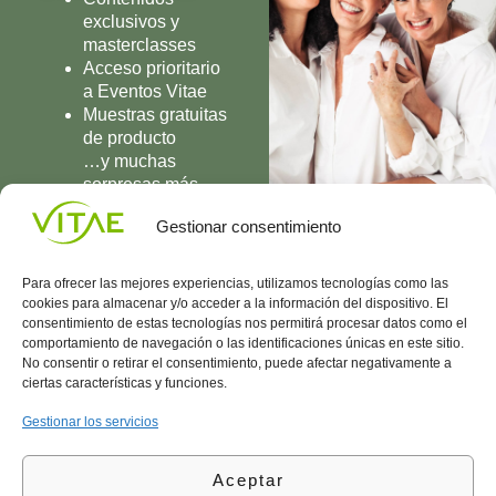
exclusivos y
masterclasses
Acceso prioritario
a Eventos Vitae
Muestras gratuitas
de producto
…y muchas
sorpresas más
UNIRME
Gestionar consentimiento
Para ofrecer las mejores experiencias, utilizamos tecnologías como las
cookies para almacenar y/o acceder a la información del dispositivo. El
consentimiento de estas tecnologías nos permitirá procesar datos como el
comportamiento de navegación o las identificaciones únicas en este sitio.
Conocenos
Política
(+34)
No consentir o retirar el consentimiento, puede afectar negativamente a
Vitae
de
935
ciertas características y funciones.
internaciona
Privacidad
908
l
Política
700
Gestionar los servicios
Contacto
de
contacta@vitae.es
Área
Cookies
Aceptar
profesional
Política