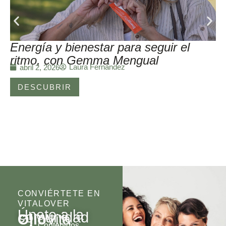
Energía y bienestar para seguir el
ritmo, con Gemma Mengual
Laura Fernández
abril 2, 2026
DESCUBRIR
CONVIÉRTETE EN
VITALOVER
Únete a la
comunidad
Olio
Vita
Contenidos