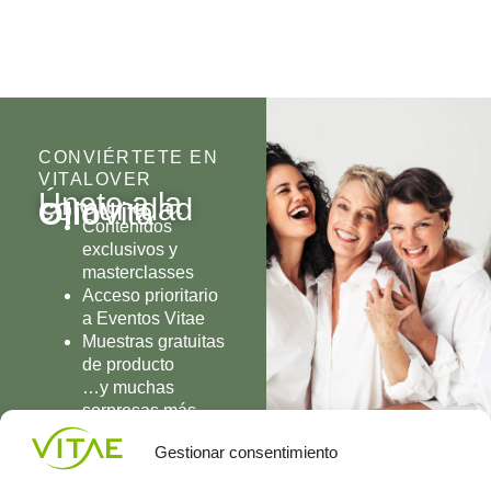
CONVIÉRTETE EN
VITALOVER
Únete a la
comunidad
Olio
Vita
Contenidos
exclusivos y
masterclasses
Acceso prioritario
a Eventos Vitae
Muestras gratuitas
de producto
…y muchas
sorpresas más
UNIRME
Gestionar consentimiento