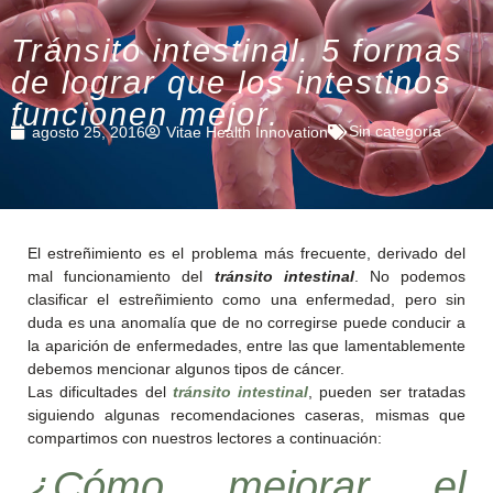
Tránsito intestinal. 5 formas
de lograr que los intestinos
funcionen mejor.
Sin categoría
agosto 25, 2016
Vitae Health Innovation
El estreñimiento es el problema más frecuente, derivado del
mal funcionamiento del
tránsito intestinal
. No podemos
clasificar el estreñimiento como una enfermedad, pero sin
duda es una anomalía que de no corregirse puede conducir a
la aparición de enfermedades, entre las que lamentablemente
debemos mencionar algunos tipos de cáncer.
Las dificultades del
tránsito intestinal
, pueden ser tratadas
siguiendo algunas recomendaciones caseras, mismas que
compartimos con nuestros lectores a continuación:
¿Cómo mejorar el