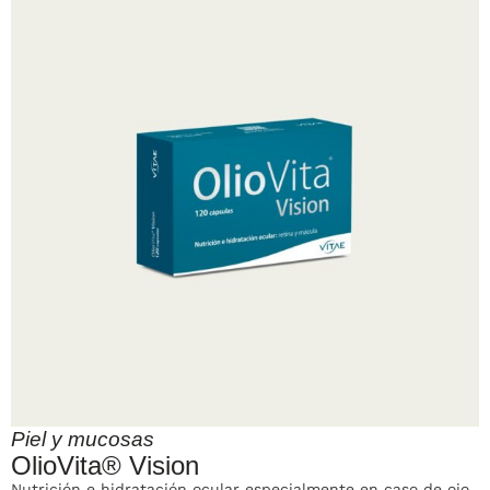
Piel y mucosas
OlioVita® Vision
Nutrición e hidratación ocular especialmente en caso de ojo