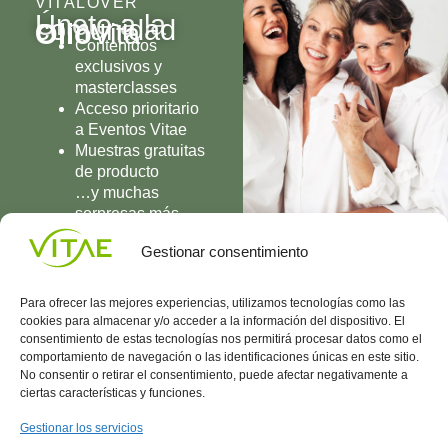
VITALOVER
Únete a la
comunidad
Olio
Vita
Contenidos
exclusivos y
masterclasses
Acceso prioritario
a Eventos Vitae
Muestras gratuitas
de producto
…y muchas
sorpresas más
UNIRME
Gestionar consentimiento
Para ofrecer las mejores experiencias, utilizamos tecnologías como las
cookies para almacenar y/o acceder a la información del dispositivo. El
consentimiento de estas tecnologías nos permitirá procesar datos como el
comportamiento de navegación o las identificaciones únicas en este sitio.
Conocenos
Política
(+34)
No consentir o retirar el consentimiento, puede afectar negativamente a
Vitae
de
935
ciertas características y funciones.
internaciona
Privacidad
908
l
Política
700
Gestionar los servicios
Contacto
de
contacta@vitae.es