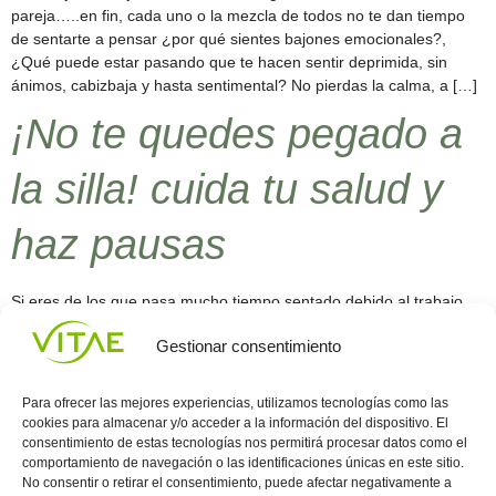
pareja…..en fin, cada uno o la mezcla de todos no te dan tiempo
de sentarte a pensar ¿por qué sientes bajones emocionales?,
¿Qué puede estar pasando que te hacen sentir deprimida, sin
ánimos, cabizbaja y hasta sentimental? No pierdas la calma, a […]
¡No te quedes pegado a
la silla! cuida tu salud y
haz pausas
Si eres de los que pasa mucho tiempo sentado debido al trabajo
que desempeñas, tienes que saber las consecuencias que esto
Gestionar consentimiento
puede traer a tu salud, desde fatiga muscular y enfermedades
relacionadas a la circulación sanguínea hasta complicaciones
severas como: ataques al corazón, enfermedades
Para ofrecer las mejores experiencias, utilizamos tecnologías como las
cardiovasculares, metabolismo lento y obesidad.
cookies para almacenar y/o acceder a la información del dispositivo. El
consentimiento de estas tecnologías nos permitirá procesar datos como el
comportamiento de navegación o las identificaciones únicas en este sitio.
Conocenos
Política
(+34)
No consentir o retirar el consentimiento, puede afectar negativamente a
Vitae
de
935