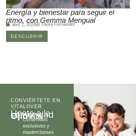
Energía y bienestar para seguir el
ritmo, con Gemma Mengual
Laura Fernández
abril 2, 2026
DESCUBRIR
CONVIÉRTETE EN
VITALOVER
Únete a la
comunidad
Olio
Vita
Contenidos
exclusivos y
masterclasses