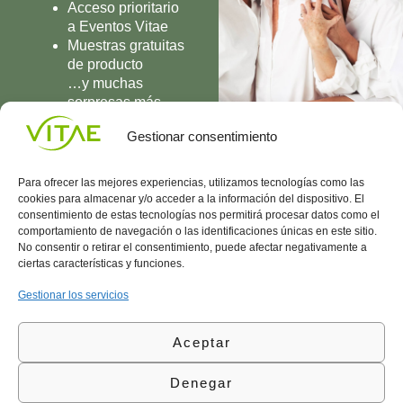
Acceso prioritario
a Eventos Vitae
Muestras gratuitas
de producto
…y muchas
sorpresas más
UNIRME
Gestionar consentimiento
Para ofrecer las mejores experiencias, utilizamos tecnologías como las
cookies para almacenar y/o acceder a la información del dispositivo. El
consentimiento de estas tecnologías nos permitirá procesar datos como el
comportamiento de navegación o las identificaciones únicas en este sitio.
Conocenos
Política
(+34)
No consentir o retirar el consentimiento, puede afectar negativamente a
Vitae
de
935
ciertas características y funciones.
internaciona
Privacidad
908
l
Política
700
Gestionar los servicios
Contacto
de
contacta@vitae.es
Área
Cookies
Aceptar
profesional
Política
de
Denegar
Calidad