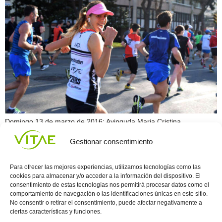
Domingo 13 de marzo de 2016; Avinguda Maria Cristina,
Barcelona, 8:30 am, temperatura 5ºC. Más de 20 mil personas
Gestionar consentimiento
esperando para correr 42,195km. Más de 20mil historias distintas
con un objetivo común; terminar la temida distancia de Filipides.
Entre ellas la mía, la historia de una chica normal como otra, que
Para ofrecer las mejores experiencias, utilizamos tecnologías como las
trabaja de lunes a […]
cookies para almacenar y/o acceder a la información del dispositivo. El
consentimiento de estas tecnologías nos permitirá procesar datos como el
comportamiento de navegación o las identificaciones únicas en este sitio.
Conocenos
Política
(+34)
No consentir o retirar el consentimiento, puede afectar negativamente a
Vitae
de
935
ciertas características y funciones.
internaciona
Privacidad
908