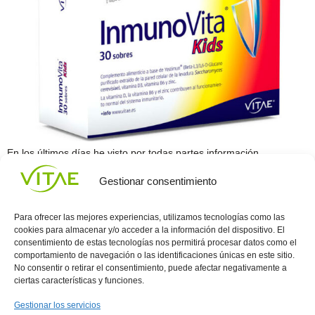
En los últimos días he visto por todas partes información
relacionada con la inteligencia, y no es precisamente que la
Gestionar consentimiento
inteligencia sea un tema de moda. Por lo que yo sé, y recuerdo,
cada uno de nosotros nacemos con una inteligencia peculiar,
propia y más sensible a determinados aspectos. Esto es lo que
Para ofrecer las mejores experiencias, utilizamos tecnologías como las
integra perfectamente […]
cookies para almacenar y/o acceder a la información del dispositivo. El
consentimiento de estas tecnologías nos permitirá procesar datos como el
comportamiento de navegación o las identificaciones únicas en este sitio.
Conocenos
Política
(+34)
No consentir o retirar el consentimiento, puede afectar negativamente a
Vitae
de
935
ciertas características y funciones.
internaciona
Privacidad
908
l
Política
700
Gestionar los servicios