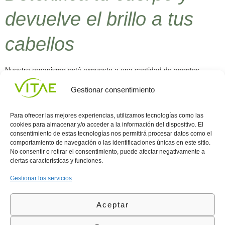
devuelve el brillo a tus
cabellos
Nuestro organismo está expuesto a una cantidad de agentes
externos que pueden alterar el buen funcionamiento del
Gestionar consentimiento
mecanismo de defensa natural del individuo, la contaminación
ambiental, el consumo por tiempo prolongado de medicamentos y
hasta los hábitos de beber y fumar con regularidad, suman una
Para ofrecer las mejores experiencias, utilizamos tecnologías como las
escalera de factores de riesgo que al llegar a su […]
cookies para almacenar y/o acceder a la información del dispositivo. El
consentimiento de estas tecnologías nos permitirá procesar datos como el
comportamiento de navegación o las identificaciones únicas en este sitio.
Conocenos
Política
(+34)
No consentir o retirar el consentimiento, puede afectar negativamente a
Vitae
de
935
ciertas características y funciones.
internaciona
Privacidad
908
l
Política
700
Gestionar los servicios
Contacto
de
contacta@vitae.es
Área
Cookies
Aceptar
profesional
Política
de