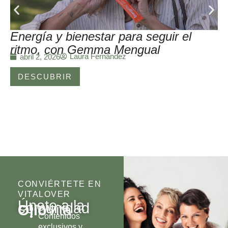
Energía y bienestar para seguir el
ritmo, con Gemma Mengual
Laura Fernández
abril 2, 2026
DESCUBRIR
CONVIÉRTETE EN
VITALOVER
Únete a la
comunidad
Olio
Vita
Contenidos
exclusivos y