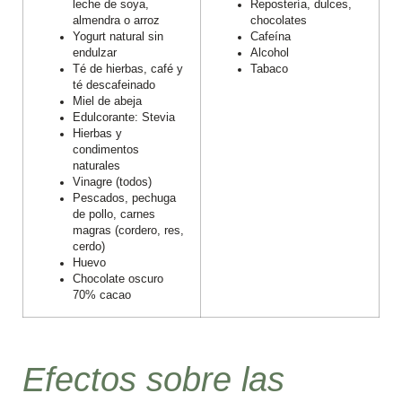
leche de soya,
Repostería, dulces,
almendra o arroz
chocolates
Yogurt natural sin
Cafeína
endulzar
Alcohol
Té de hierbas, café y
Tabaco
té descafeinado
Miel de abeja
Edulcorante: Stevia
Hierbas y
condimentos
naturales
Vinagre (todos)
Pescados, pechuga
de pollo, carnes
magras (cordero, res,
cerdo)
Huevo
Chocolate oscuro
70% cacao
Efectos sobre las