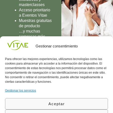
masterclasses
Acceso prioritario
a Eventos Vitae
Muestras gratuitas
de producto
…y muchas
sorpresas más
UNIRME
Gestionar consentimiento
Para ofrecer las mejores experiencias, utilizamos tecnologías como las
cookies para almacenar y/o acceder a la información del dispositivo. El
consentimiento de estas tecnologías nos permitirá procesar datos como el
comportamiento de navegación o las identificaciones únicas en este sitio.
Conocenos
Política
(+34)
No consentir o retirar el consentimiento, puede afectar negativamente a
Vitae
de
935
ciertas características y funciones.
internaciona
Privacidad
908
l
Política
700
Gestionar los servicios
Contacto
de
contacta@vitae.es
Área
Cookies
Aceptar
profesional
Política
de