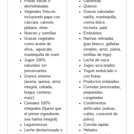
Frutas secas o
Gaseosas
deshidratadas
Quesos
Vegetales frescos,
Grasas saturadas:
incluyendo papa con
natilla, mantequilla,
cáscara, camote,
crema dulce,
plátano, elote.
tocineta, paté
Nueces y semillas
Embutidos
Grasas vegetales
Harinas refinadas
como aceite de
(pan blanco, galletas
oliva, aguacate,
simples, arroz, pasta,
mantequilla de maní.
tortillas de trigo)
Jugos 100%
Leche de vaca
naturales sin
Jugos azucarados
preservantes
Yogurt endulzado o
Granos enteros
con frutas
(avena, quinoa, arroz
Productos enlatados
integral, cebada,
Comidas procesadas,
bulgur, centeno,
preparadas,
maíz)
congeladas
Cereales 100%
Condimentos
integrales (fijarse que
artificiales (salsas,
el primer ingrediente
cubito, consomé de
sea harina integral)
polvo)
Leguminosas
Comida rápida
Leche deslactosada o
Helados