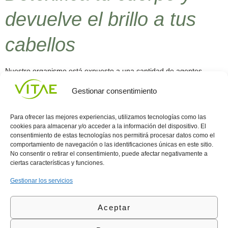
devuelve el brillo a tus
cabellos
Nuestro organismo está expuesto a una cantidad de agentes
externos que pueden alterar el buen funcionamiento del
Gestionar consentimiento
mecanismo de defensa natural del individuo, la contaminación
ambiental, el consumo por tiempo prolongado de medicamentos y
hasta los hábitos de beber y fumar con regularidad, suman una
Para ofrecer las mejores experiencias, utilizamos tecnologías como las
escalera de factores de riesgo que al llegar a su […]
cookies para almacenar y/o acceder a la información del dispositivo. El
consentimiento de estas tecnologías nos permitirá procesar datos como el
comportamiento de navegación o las identificaciones únicas en este sitio.
Conocenos
Política
(+34)
No consentir o retirar el consentimiento, puede afectar negativamente a
Vitae
de
935
ciertas características y funciones.
internaciona
Privacidad
908
l
Política
700
Gestionar los servicios
Contacto
de
contacta@vitae.es
Área
Cookies
Aceptar
profesional
Política
de