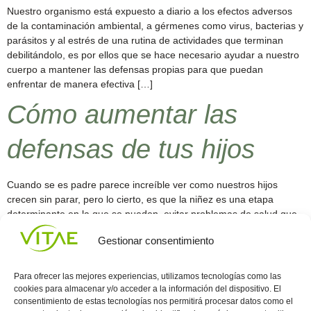
Nuestro organismo está expuesto a diario a los efectos adversos
de la contaminación ambiental, a gérmenes como virus, bacterias y
parásitos y al estrés de una rutina de actividades que terminan
debilitándolo, es por ellos que se hace necesario ayudar a nuestro
cuerpo a mantener las defensas propias para que puedan
enfrentar de manera efectiva […]
Cómo aumentar las
defensas de tus hijos
Cuando se es padre parece increíble ver como nuestros hijos
crecen sin parar, pero lo cierto, es que la niñez es una etapa
determinante en la que se pueden evitar problemas de salud que
en definitiva desmejorarán la calidad de vida de los más pequeños.
Gestionar consentimiento
No esperes a que sea tarde y desde ya involúcrate […]
←
Anterior
Para ofrecer las mejores experiencias, utilizamos tecnologías como las
cookies para almacenar y/o acceder a la información del dispositivo. El
consentimiento de estas tecnologías nos permitirá procesar datos como el