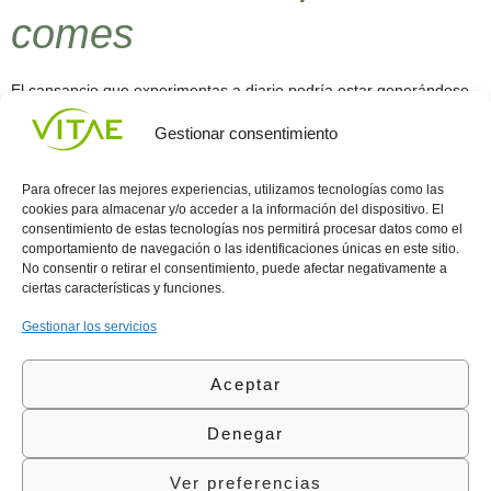
comes
El cansancio que experimentas a diario podría estar generándose
por lo que comes, ésta es la opinión de varios expertos que
Gestionar consentimiento
piensan que hay una relación directa entre la mala alimentación y
el agotamiento o el cansancio. Oscar Asorey, experto del Instituto
Superior de Estudios Psicológicos de Tarragona, España,
Para ofrecer las mejores experiencias, utilizamos tecnologías como las
recomienda mejorar los hábitos en la […]
cookies para almacenar y/o acceder a la información del dispositivo. El
consentimiento de estas tecnologías nos permitirá procesar datos como el
comportamiento de navegación o las identificaciones únicas en este sitio.
Conocenos
Política
(+34)
No consentir o retirar el consentimiento, puede afectar negativamente a
Vitae
de
935
ciertas características y funciones.
internaciona
Privacidad
908
l
Política
700
Gestionar los servicios
Contacto
de
contacta@vitae.es
Área
Cookies
Aceptar
profesional
Política
de
Denegar
Calidad
©Vitae Health Innovation S.L. Todos los derechos
Ver preferencias
reservados.