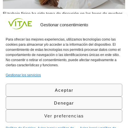
El trabajo físico ha sido tema de discusión en las leyes de muchos
países. Existe una distinción entre el pago que debe recibir una
Gestionar consentimiento
persona que realice actividades físicas, ya que éstas producen
debilidad y agotamiento físico. Igualmente se valora
económicamente el trabajo intelectual pensando que no requiere
Para ofrecer las mejores experiencias, utilizamos tecnologías como las
de tanto esfuerzo. Pero el trabajo intelectual […]
cookies para almacenar y/o acceder a la información del dispositivo. El
consentimiento de estas tecnologías nos permitirá procesar datos como el
comportamiento de navegación o las identificaciones únicas en este sitio.
Conocenos
Política
(+34)
No consentir o retirar el consentimiento, puede afectar negativamente a
Vitae
de
935
ciertas características y funciones.
internaciona
Privacidad
908
l
Política
700
Gestionar los servicios
Contacto
de
contacta@vitae.es
Área
Cookies
Aceptar
profesional
Política
de
Denegar
Calidad
©Vitae Health Innovation S.L. Todos los derechos
Ver preferencias
reservados.