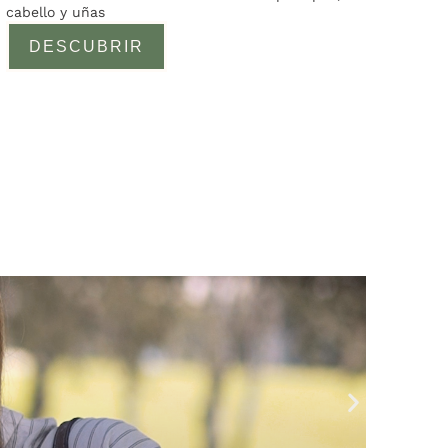
cabello y uñas
a
valoracione
DESCUBRIR
s de
clientes