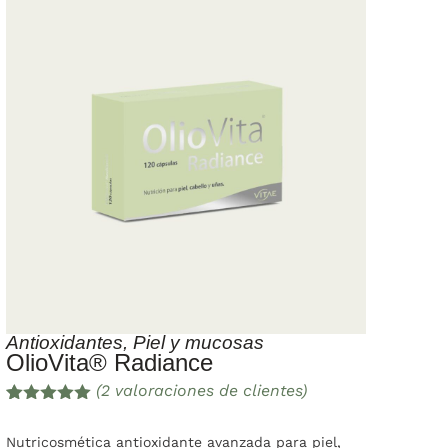
Antioxidantes
,
Piel y mucosas
OlioVita® Radiance
(
2
valoraciones de clientes)
Valorado
2
con
5.00
de
Nutricosmética antioxidante avanzada para piel,
5 en base