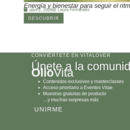
Energía y bienestar para seguir el r
Laura Fernández
abril 2, 2026
DESCUBRIR
CONVIÉRTETE EN VITALOVER
Únete a la comuni
Olio
Vita
Contenidos exclusivos y masterclasses
Acceso prioritario a Eventos Vitae
Muestras gratuitas de producto
…y muchas sorpresas más
UNIRME