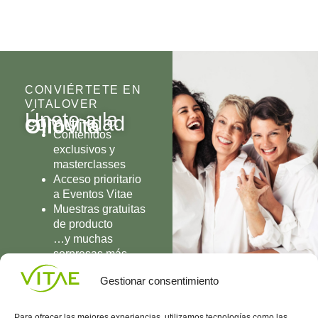
CONVIÉRTETE EN
VITALOVER
Únete a la
comunidad
Olio
Vita
Contenidos
exclusivos y
masterclasses
Acceso prioritario
a Eventos Vitae
Muestras gratuitas
de producto
…y muchas
sorpresas más
UNIRME
Gestionar consentimiento
Para ofrecer las mejores experiencias, utilizamos tecnologías como las