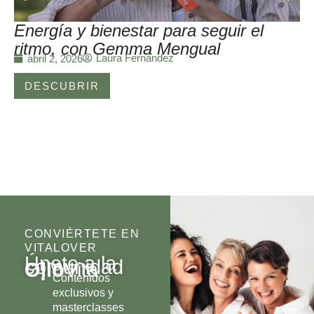
Energía y bienestar para seguir el
ritmo, con Gemma Mengual
Laura Fernández
abril 2, 2026
DESCUBRIR
CONVIÉRTETE EN
VITALOVER
Únete a la
comunidad
Olio
Vita
Contenidos
exclusivos y
masterclasses