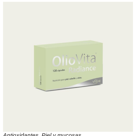
Antioxidantes
,
Piel y mucosas