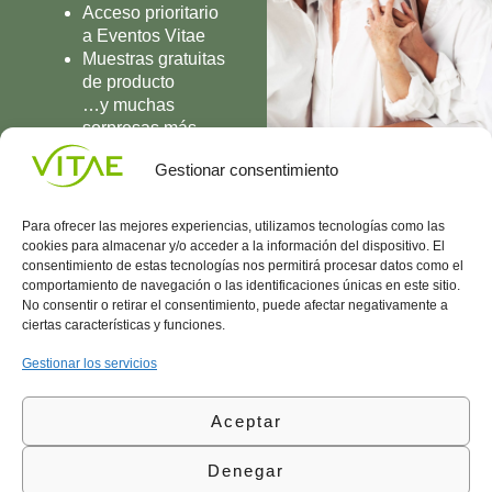
Acceso prioritario
a Eventos Vitae
Muestras gratuitas
de producto
…y muchas
sorpresas más
UNIRME
Gestionar consentimiento
Para ofrecer las mejores experiencias, utilizamos tecnologías como las
cookies para almacenar y/o acceder a la información del dispositivo. El
consentimiento de estas tecnologías nos permitirá procesar datos como el
comportamiento de navegación o las identificaciones únicas en este sitio.
Conocenos
Política
(+34)
No consentir o retirar el consentimiento, puede afectar negativamente a
Vitae
de
935
ciertas características y funciones.
internaciona
Privacidad
908
l
Política
700
Gestionar los servicios
Contacto
de
contacta@vitae.es
Área
Cookies
Aceptar
profesional
Política
de
Denegar
Calidad