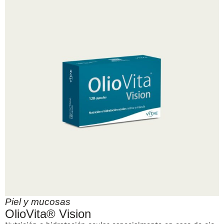
Piel y mucosas
OlioVita® Vision