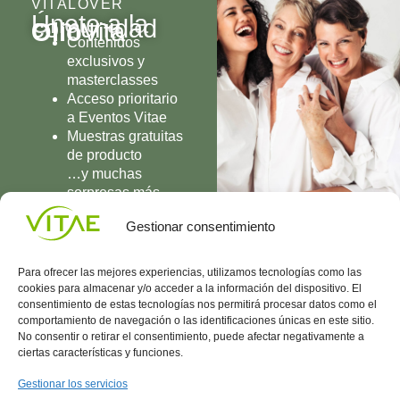
VITALOVER
Únete a la
comunidad
Olio
Vita
Contenidos
exclusivos y
masterclasses
Acceso prioritario
a Eventos Vitae
Muestras gratuitas
de producto
…y muchas
sorpresas más
UNIRME
Gestionar consentimiento
Para ofrecer las mejores experiencias, utilizamos tecnologías como las
cookies para almacenar y/o acceder a la información del dispositivo. El
consentimiento de estas tecnologías nos permitirá procesar datos como el
comportamiento de navegación o las identificaciones únicas en este sitio.
Conocenos
Política
(+34)
No consentir o retirar el consentimiento, puede afectar negativamente a
Vitae
de
935
ciertas características y funciones.
internaciona
Privacidad
908
l
Política
700
Gestionar los servicios
Contacto